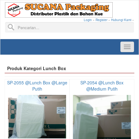
Login
»
Register
»
Hubungi Kami
»
Toggl
naviga
Produk Kategori Lunch Box
SP-2055 @Lunch Box @Large
SP-2054 @Lunch Box
Putih
@Medium Putih